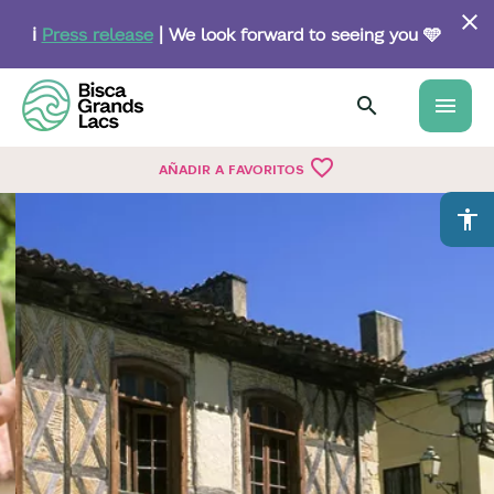
Skip
to
ℹ️
Press release
| We look forward to seeing you 🩵
main
content
menu
favorite_border
AÑADIR A FAVORITOS
accessibility