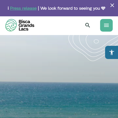
Skip
to
ℹ️
Press release
| We look forward to seeing you 🩵
main
content
menu
accessibility