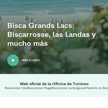
Bisca Grands Lacs:
Biscarrosse, las Landas y
mucho más
MIRA EL VIDEO
Web oficial de la Oficina de Turismo
Biscarrosse Ville
Biscarrosse Plage
Biscarrosse Lac
Sanguinet
Parentis en Bor