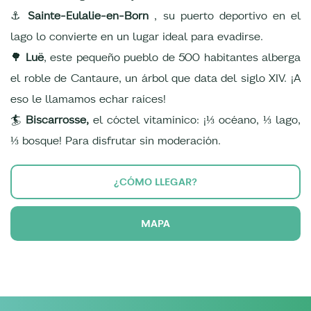
⚓
Sainte-Eulalie-en-Born
, su puerto deportivo en el
lago lo convierte en un lugar ideal para evadirse.
🌳
Luë
, este pequeño pueblo de 500 habitantes alberga
el roble de Cantaure, un árbol que data del siglo XIV. ¡A
eso le llamamos echar raíces!
🏄
Biscarrosse,
el cóctel vitamínico: ¡⅓ océano, ⅓ lago,
⅓ bosque! Para disfrutar sin moderación.
¿CÓMO LLEGAR?
MAPA