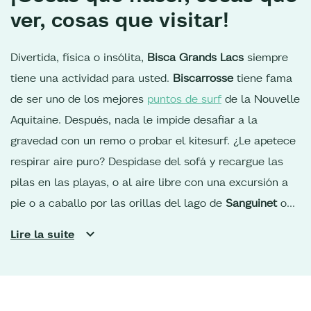
ver, cosas que visitar!
Divertida, física o insólita,
Bisca Grands Lacs
siempre
tiene una actividad para usted.
Biscarrosse
tiene fama
de ser uno de los mejores
puntos de surf
de la Nouvelle
Aquitaine. Después, nada le impide desafiar a la
gravedad con un remo o probar el kitesurf. ¿Le apetece
respirar aire puro? Despídase del sofá y recargue las
pilas en las playas, o al aire libre con una excursión a
pie o a caballo por las orillas del lago de
Sanguinet
o
de
Parentis,
en el bosque de las Landas de Gascuña. Si
Lire la suite
es un ciclista apasionado,
los carriles bici
son perfectos
para llegar al sur de la región, o subir hacia la
Duna del
Pilat
y los puertos ostrícolas de la bahía de
Arcachon.
Sus vacaciones en las Landas
son también la