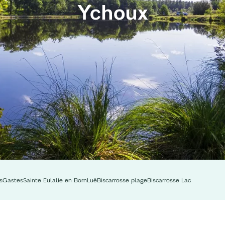
Ychoux
s
Gastes
Sainte Eulalie en Born
Luë
Biscarrosse plage
Biscarrosse Lac