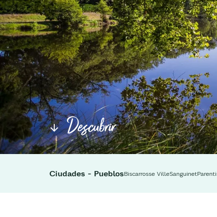
Descubrir
Ciudades - Pueblos
Biscarrosse Ville
Sanguinet
Parenti