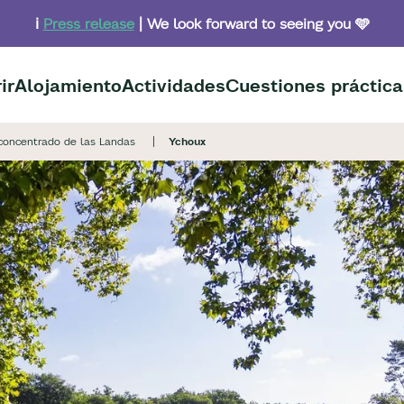
ℹ️
Press release
| We look forward to seeing you 🩵
ir
Alojamiento
Actividades
Cuestiones práctica
concentrado de las Landas
Ychoux