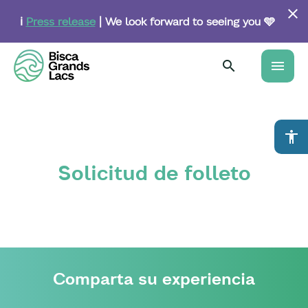
Skip
to
ℹ️
Press release
| We look forward to seeing you 🩵
main
content
menu
accessibility
Solicitud de folleto
Comparta su experiencia