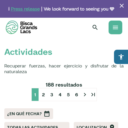
Skip
to
ℹ️
Press release
| We look forward to seeing you 🩵
main
content
menu
Actividades
accessibility
Recuperar fuerzas, hacer ejercicio y disfrutar de la
naturaleza
188 resultados
chevron_right
last_page
1
2
3
4
5
6
¿EN QUÉ FECHA?
TODAS LAS ACTIVIDADES
LOCALIZACÍON