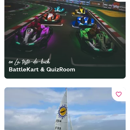
en La teste-de-buch
BattleKart & QuizRoom
favorite_border