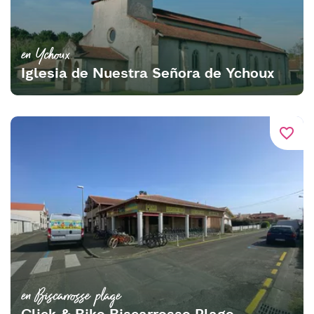
en Ychoux
Iglesia de Nuestra Señora de Ychoux
favorite_border
en Biscarrosse plage
Click & Bike Biscarrosse Plage