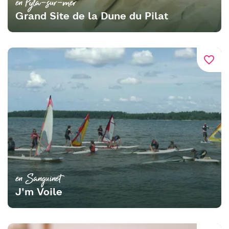
en Pyla-sur-mer
Grand Site de la Dune du Pilat
favorite_border
en Sanguinet
J'm Voile