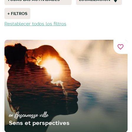
+ FILTROS
Restablecer todos los filtros
favorite_border
en Biscarrosse ville
Sens et perspectives