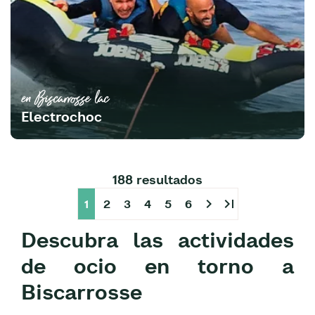
en Biscarrosse lac
Electrochoc
188 resultados
chevron_right
last_page
1
2
3
4
5
6
Descubra las actividades
de ocio en torno a
Biscarrosse