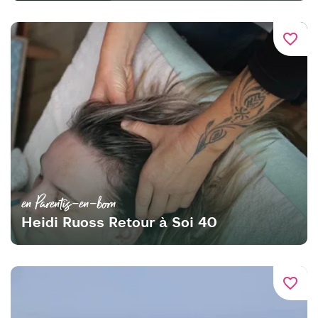
favorite_border
en Parentis-en-born
Heidi Ruoss Retour à Soi 40
favorite_border