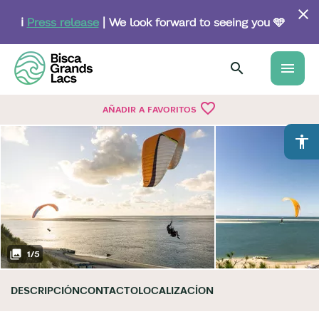
Skip
to
ℹ️
Press release
| We look forward to seeing you 🩵
main
content
menu
favorite_border
AÑADIR A FAVORITOS
accessibility
1
/
5
DESCRIPCIÓN
CONTACTO
LOCALIZACÍON