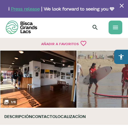
Skip
to
ℹ️
Press release
| We look forward to seeing you 🩵
main
content
menu
favorite_border
AÑADIR A FAVORITOS
accessibility
1
/
8
DESCRIPCIÓN
CONTACTO
LOCALIZACÍON