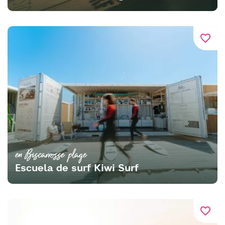
favorite_border
en Biscarrosse plage
Escuela de surf Kiwi Surf
favorite_border