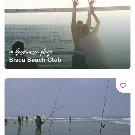
en Biscarrosse plage
Bisca Beach Club
favorite_border