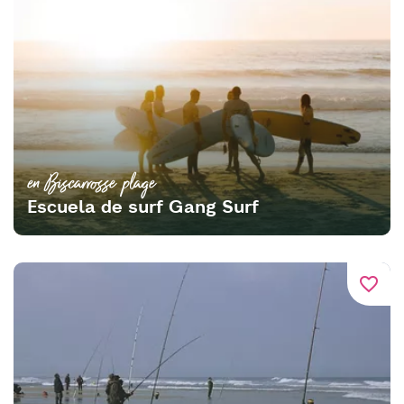
en Biscarrosse plage
Escuela de surf Gang Surf
favorite_border