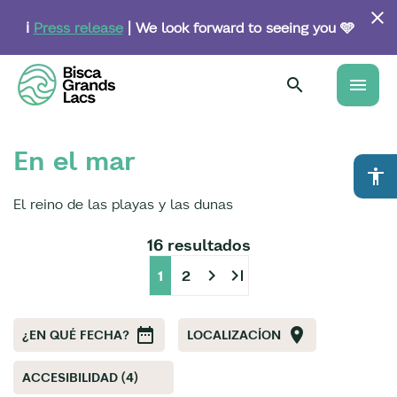
Skip
to
ℹ️
Press release
| We look forward to seeing you 🩵
main
content
menu
En el mar
accessibility
El reino de las playas y las dunas
16 resultados
chevron_right
last_page
1
2
¿EN QUÉ FECHA?
LOCALIZACÍON
ACCESIBILIDAD (4)