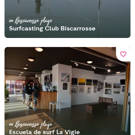
en Biscarrosse plage
Surfcasting Club Biscarrosse
favorite_border
en Biscarrosse plage
Escuela de surf La Vigie