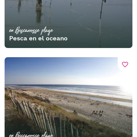
en Biscarrosse plage
Pesca en el oceano
favorite_border
en Biscarrosse plage