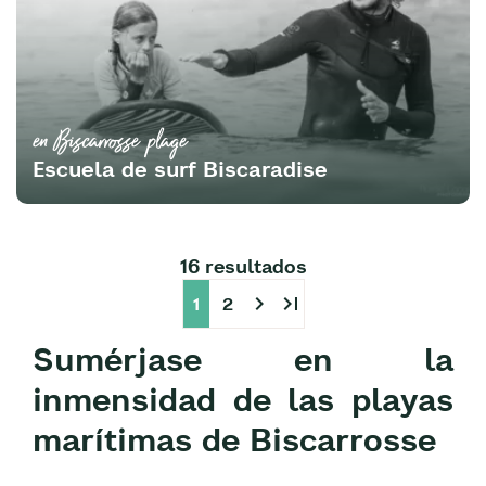
en Biscarrosse plage
Escuela de surf Biscaradise
16 resultados
chevron_right
last_page
1
2
Sumérjase en la
inmensidad de las playas
marítimas de Biscarrosse