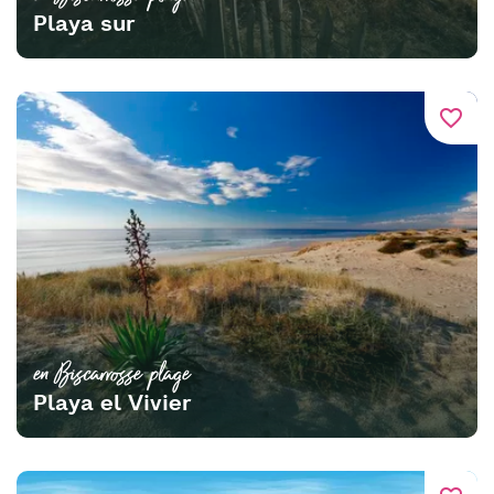
Playa sur
favorite_border
en Biscarrosse plage
Playa el Vivier