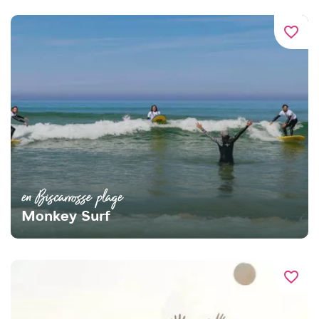
favorite_border
en Biscarrosse plage
Monkey Surf
favorite_border