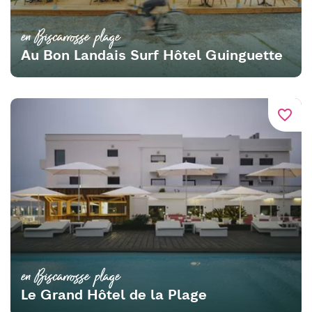
en Biscarrosse plage
Au Bon Landais Surf Hôtel Guinguette
favorite_border
en Biscarrosse plage
Le Grand Hôtel de la Plage