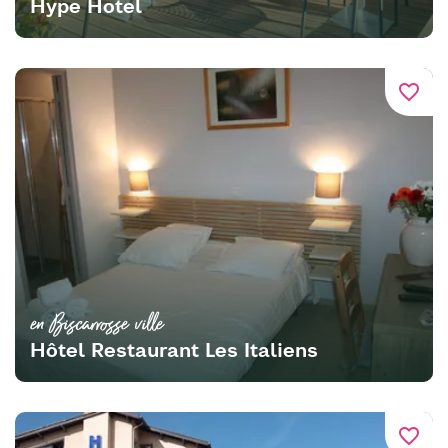
Hype Hotel
favorite_border
en Biscarrosse ville
Hôtel Restaurant Les Italiens
favorite_border