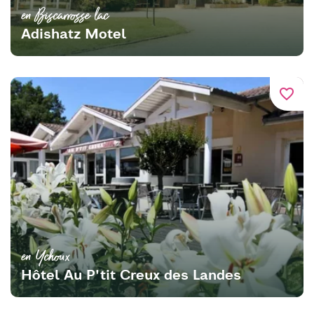
en Biscarrosse lac
Adishatz Motel
favorite_border
en Ychoux
Hôtel Au P'tit Creux des Landes