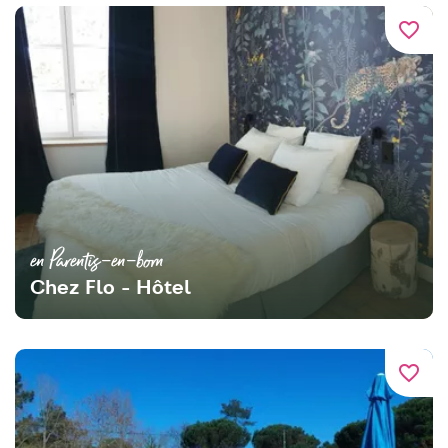
favorite_border
en Parentis-en-born
Chez Flo - Hôtel
favorite_border