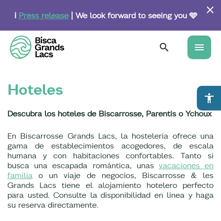
Skip
to
ℹ️
Press release
| We look forward to seeing you 🩵
main
content
menu
Hoteles
accessibility
Descubra los hoteles de Biscarrosse, Parentis o Ychoux
En Biscarrosse Grands Lacs, la hostelería ofrece una
gama de establecimientos acogedores, de escala
humana y con habitaciones confortables. Tanto si
busca una escapada romántica, unas
vacaciones en
familia
o un viaje de negocios, Biscarrosse & les
Grands Lacs tiene el alojamiento hotelero perfecto
para usted. Consulte la disponibilidad en línea y haga
su reserva directamente.