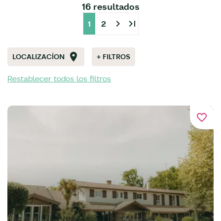
16 resultados
chevron_right
last_page
1
2
LOCALIZACÍON
+ FILTROS
Restablecer todos los filtros
favorite_border