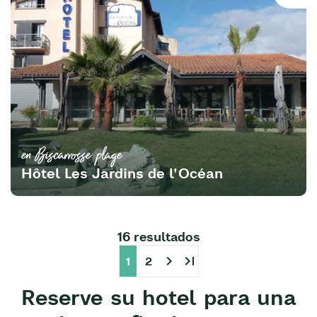
en Biscarrosse plage
Hôtel Les Jardins de l'Océan
16 resultados
chevron_right
last_page
1
2
Reserve su hotel
para una