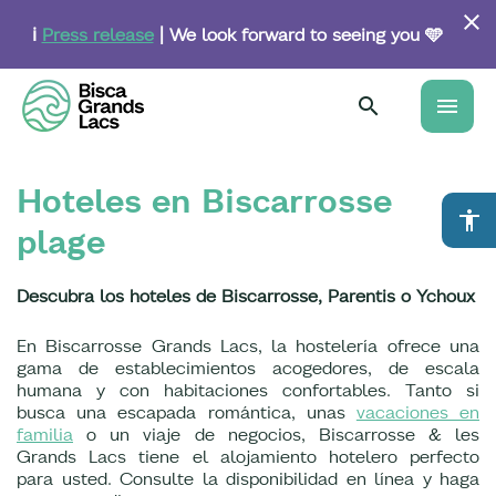
Skip
to
ℹ️
Press release
| We look forward to seeing you 🩵
main
content
menu
Hoteles en Biscarrosse
accessibility
plage
Descubra los hoteles de Biscarrosse, Parentis o Ychoux
En Biscarrosse Grands Lacs, la hostelería ofrece una
gama de establecimientos acogedores, de escala
humana y con habitaciones confortables. Tanto si
busca una escapada romántica, unas
vacaciones en
familia
o un viaje de negocios, Biscarrosse & les
Grands Lacs tiene el alojamiento hotelero perfecto
para usted. Consulte la disponibilidad en línea y haga