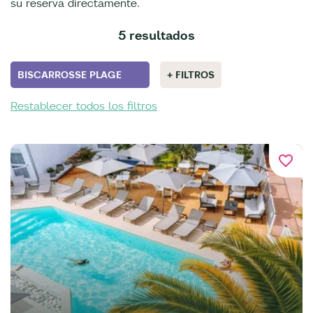
su reserva directamente.
5 resultados
BISCARROSSE PLAGE
+ FILTROS
Restablecer todos los filtros
favorite_border