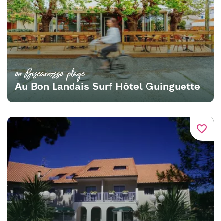
en Biscarrosse plage
Au Bon Landais Surf Hôtel Guinguette
favorite_border