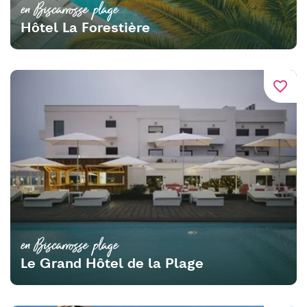
en Biscarrosse plage
Hôtel La Forestière
favorite_border
en Biscarrosse plage
Le Grand Hôtel de la Plage