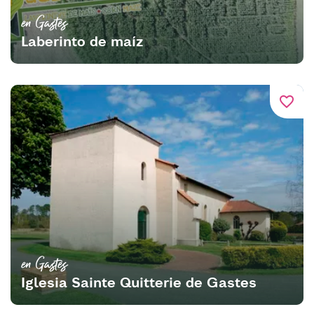
en Gastes
Laberinto de maíz
favorite_border
en Gastes
Iglesia Sainte Quitterie de Gastes