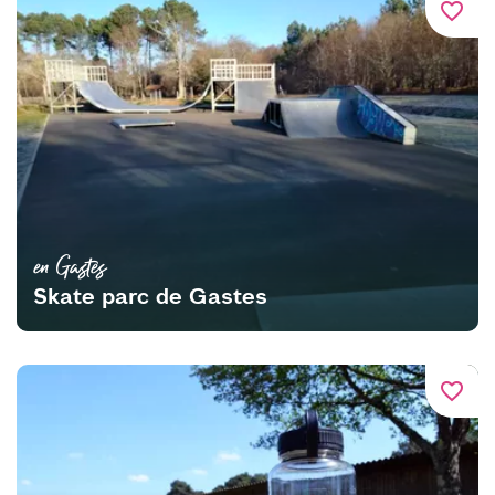
favorite_border
en Gastes
Skate parc de Gastes
favorite_border