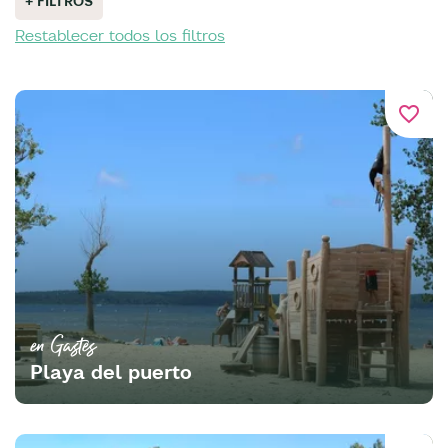
+ FILTROS
Restablecer todos los filtros
favorite_border
en Gastes
Playa del puerto