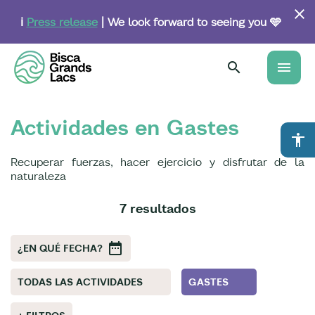
Skip
to
ℹ️
Press release
| We look forward to seeing you 🩵
main
content
menu
Actividades en Gastes
accessibility
Recuperar fuerzas, hacer ejercicio y disfrutar de la
naturaleza
7 resultados
¿EN QUÉ FECHA?
TODAS LAS ACTIVIDADES
GASTES