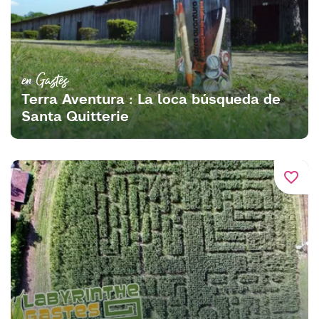
en Gastes
Terra Aventura : La loca búsqueda de
Santa Quitterie
favorite_border