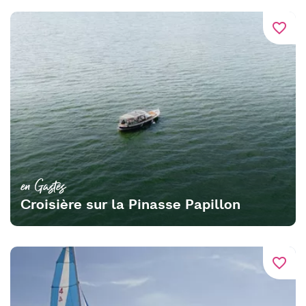
favorite_border
en Gastes
Croisière sur la Pinasse Papillon
favorite_border