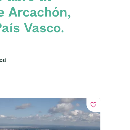
de Arcachón,
País Vasco.
os!
favorite_border