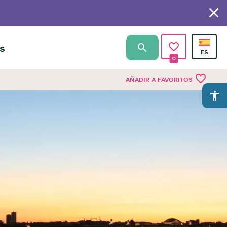
s
0
favorite_border
AÑADIR A FAVORITOS
accessibility