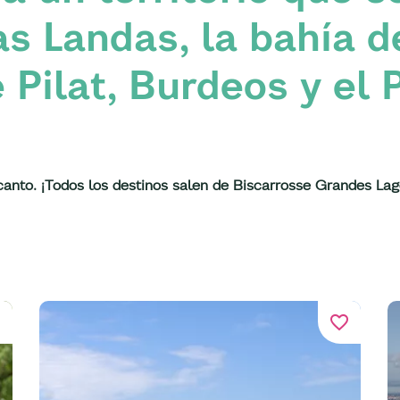
as Landas, la bahía 
 Pilat, Burdeos y el 
anto. ¡Todos los destinos salen de Biscarrosse Grandes Lag
er
favorite_border