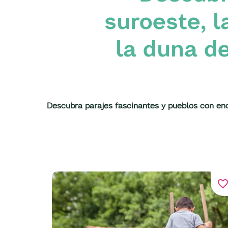
suroeste, l
la duna de
Descubra parajes fascinantes y pueblos con enc
favorite_bord