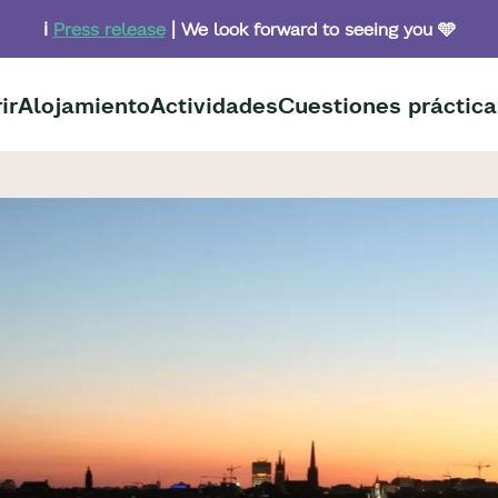
ℹ️
Press release
| We look forward to seeing you 🩵
ir
Alojamiento
Actividades
Cuestiones práctica