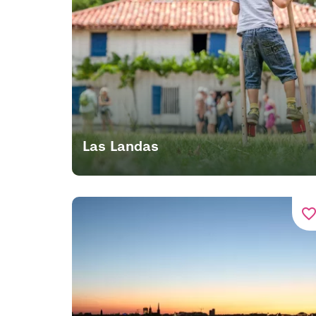
Las Landas
favorite_bord