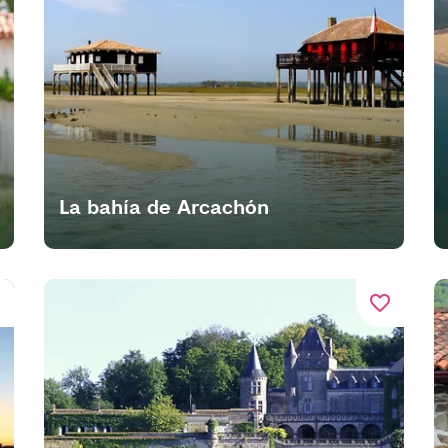
La bahía de Arcachón
er
favorite_border