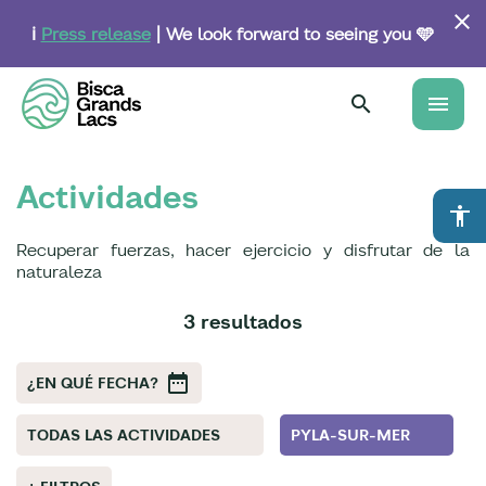
Skip
to
ℹ️
Press release
| We look forward to seeing you 🩵
main
content
menu
Actividades
accessibility
Recuperar fuerzas, hacer ejercicio y disfrutar de la
naturaleza
3 resultados
¿EN QUÉ FECHA?
TODAS LAS ACTIVIDADES
PYLA-SUR-MER