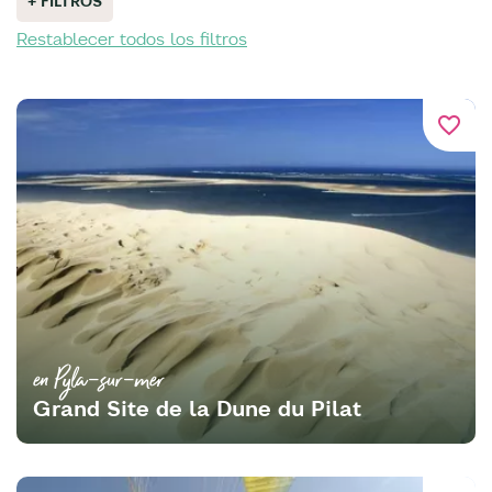
+ FILTROS
Restablecer todos los filtros
favorite_border
en Pyla-sur-mer
Grand Site de la Dune du Pilat