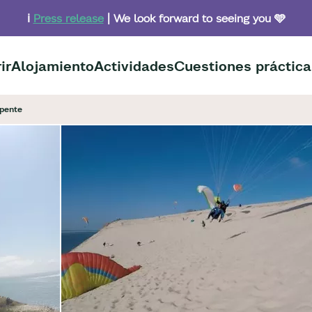
ℹ️
Press release
| We look forward to seeing you 🩵
ir
Alojamiento
Actividades
Cuestiones práctica
pente