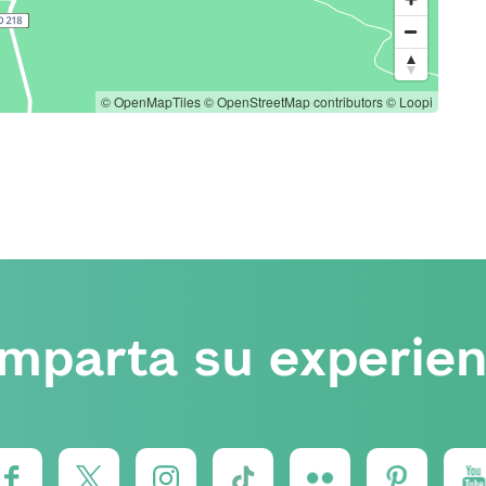
© OpenMapTiles
© OpenStreetMap contributors
© Loopi
mparta su experien