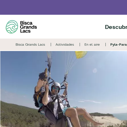
Skip
to
main
content
Descubr
Bisca Grands Lacs
Actividades
En el aire
Pyla-Para