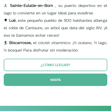
⚓
Sainte-Eulalie-en-Born
, su puerto deportivo en el
lago lo convierte en un lugar ideal para evadirse.
🌳
Luë
, este pequeño pueblo de 500 habitantes alberga
el roble de Cantaure, un árbol que data del siglo XIV. ¡A
eso le llamamos echar raíces!
🏄
Biscarrosse,
el cóctel vitamínico: ¡⅓ océano, ⅓ lago,
⅓ bosque! Para disfrutar sin moderación.
¿CÓMO LLEGAR?
MAPA