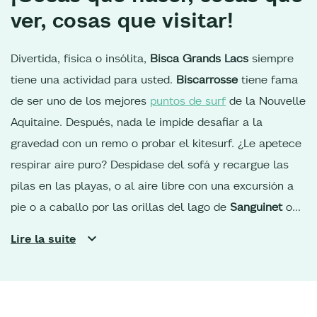
ver, cosas que visitar!
Divertida, física o insólita,
Bisca Grands Lacs
siempre
tiene una actividad para usted.
Biscarrosse
tiene fama
de ser uno de los mejores
puntos de surf
de la Nouvelle
Aquitaine. Después, nada le impide desafiar a la
gravedad con un remo o probar el kitesurf. ¿Le apetece
respirar aire puro? Despídase del sofá y recargue las
pilas en las playas, o al aire libre con una excursión a
pie o a caballo por las orillas del lago de
Sanguinet
o
de
Parentis,
en el bosque de las Landas de Gascuña. Si
Lire la suite
es un ciclista apasionado,
los carriles bici
son perfectos
para llegar al sur de la región, o subir hacia la
Duna del
Pilat
y los puertos ostrícolas de la bahía de
Arcachon.
Sus vacaciones en las Landas
son también la