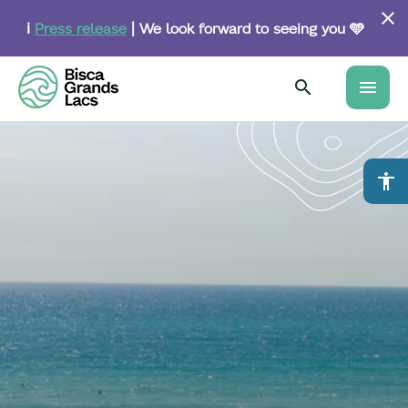
Skip
to
ℹ️
Press release
| We look forward to seeing you 🩵
main
content
menu
accessibility