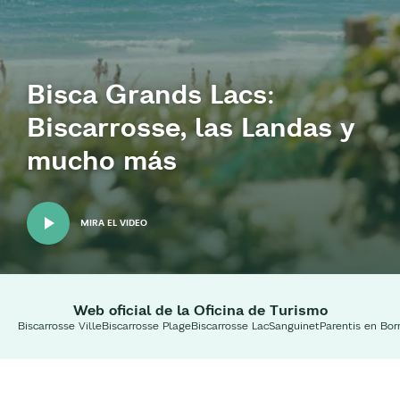
Bisca Grands Lacs:
Biscarrosse, las Landas y
mucho más
MIRA EL VIDEO
Web oficial de la Oficina de Turismo
Biscarrosse Ville
Biscarrosse Plage
Biscarrosse Lac
Sanguinet
Parentis en Bor