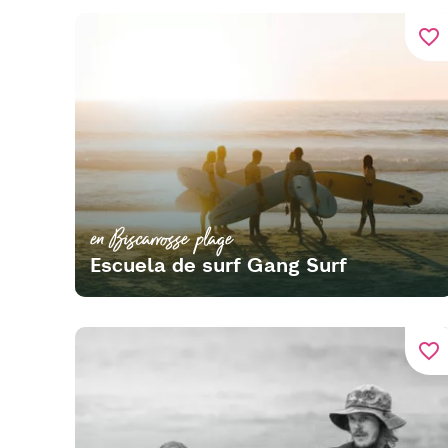
favorite_border
en Biscarrosse plage
Escuela de surf Gang Surf
favorite_border