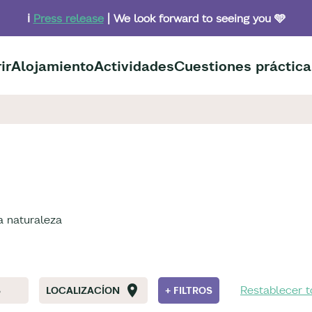
ℹ️
Press release
| We look forward to seeing you 🩵
ir
Alojamiento
Actividades
Cuestiones práctica
la naturaleza
Restablecer to
S
LOCALIZACÍON
+ FILTROS