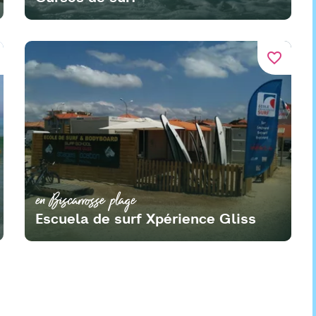
favorite_border
en Biscarrosse plage
Escuela de surf Xpérience Gliss