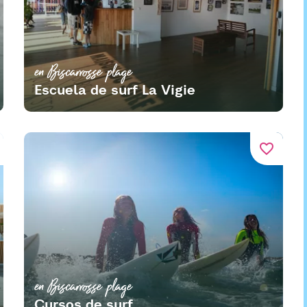
en Biscarrosse plage
Escuela de surf La Vigie
favorite_border
en Biscarrosse plage
Cursos de surf