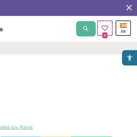
s
0
accessibility
dos los filtros