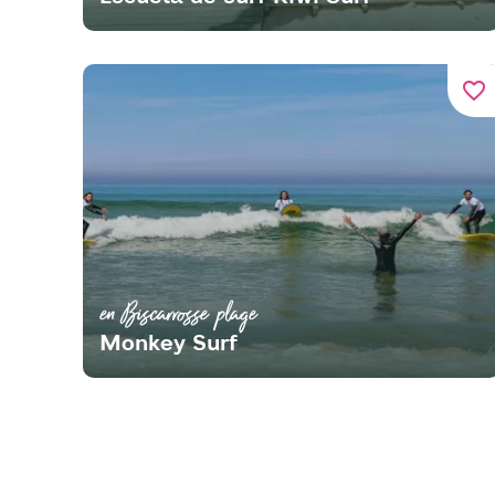
favorite_border
en Biscarrosse plage
Monkey Surf