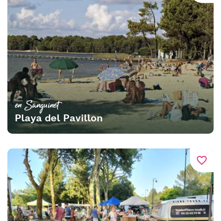
en Sanguinet
Playa del Pavillon
favorite_border