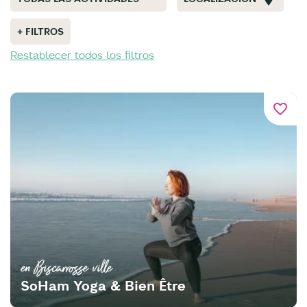
+ FILTROS
Restablecer todos los filtros
favorite_border
en Biscarrosse ville
SoHam Yoga & Bien Être