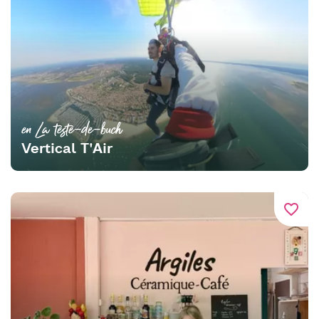
en La teste-de-buch
Vertical T'Air
favorite_border