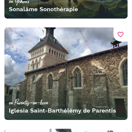
en Ychoux
Sonalâme Sonothérapie
favorite_border
en Parentis-en-born
Iglesia Saint-Barthélémy de Parentis