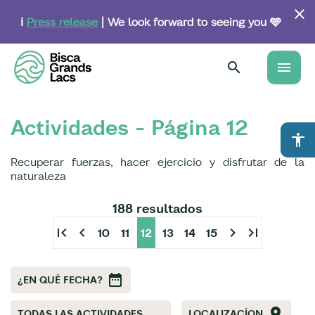
Skip
to
ℹ️
Press release
| We look forward to seeing you 🩵
main
content
menu
Actividades - Página 12
accessibility
Recuperar fuerzas, hacer ejercicio y disfrutar de la
naturaleza
188 resultados
first_page
chevron_left
chevron_right
last_page
10
11
12
13
14
15
¿EN QUÉ FECHA?
TODAS LAS ACTIVIDADES
LOCALIZACÍON