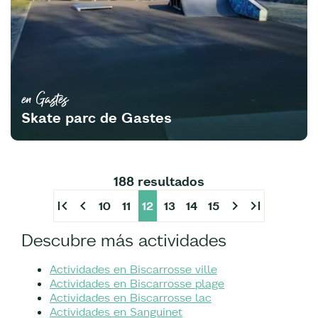
en Gastes
Skate parc de Gastes
188 resultados
first_page
chevron_left
chevron_right
last_page
10
11
12
13
14
15
Descubre más actividades
Actividades en Biscarrosse ville
Actividades en Biscarrosse plage
Actividades en Biscarrosse lac
Actividades en Sanguinet