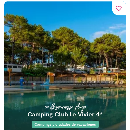
favorite_border
en Biscarrosse plage
Camping Club Le Vivier 4*
Campings y ciudades de vacaciones