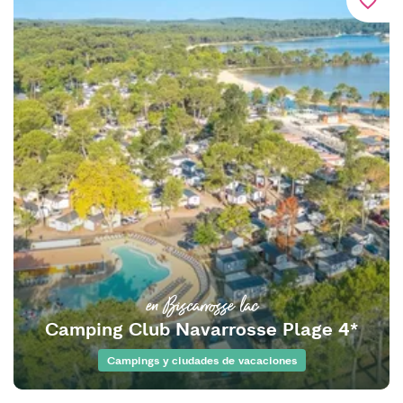
favorite_border
en Biscarrosse lac
Camping Club Navarrosse Plage 4*
Campings y ciudades de vacaciones