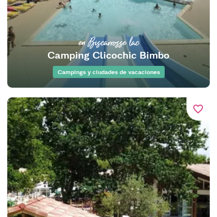
en Biscarrosse lac
Camping Clicochic Bimbo
Campings y ciudades de vacaciones
favorite_border