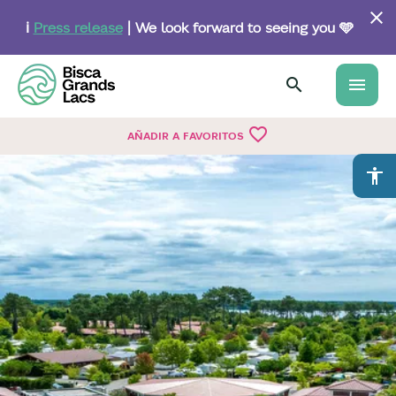
Skip
to
ℹ️
Press release
| We look forward to seeing you 🩵
main
content
menu
favorite_border
AÑADIR A FAVORITOS
accessibility