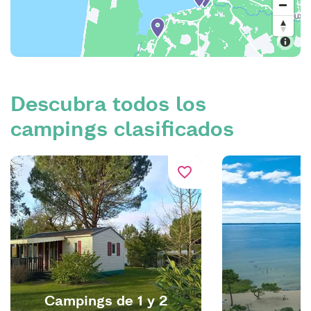
Descubra todos los
campings clasificados
favorite_border
Campings de 1 y 2