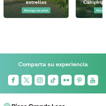
estrellas
Campings 
Recarga las pilas
Recarg
Comparta su experiencia