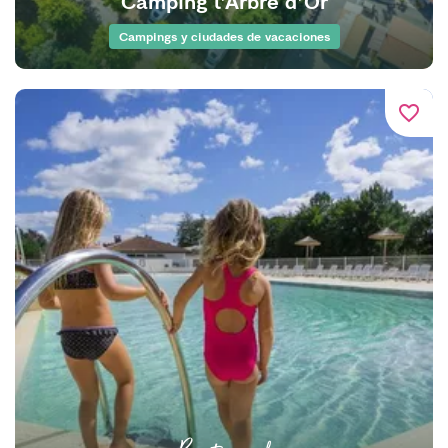
Camping l'Arbre d'Or
Campings y ciudades de vacaciones
favorite_border