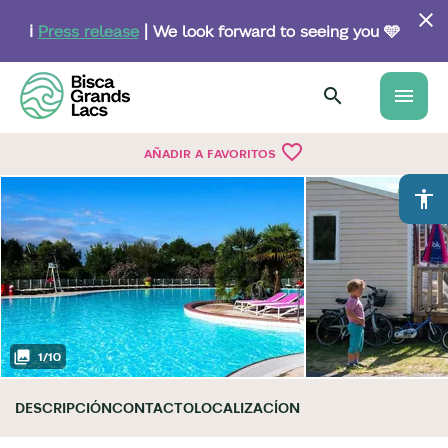
Skip
to
ℹ️
Press release
| We look forward to seeing you 🩵
main
content
menu
favorite_border
AÑADIR A FAVORITOS
accessibility
1
/
10
DESCRIPCIÓN
CONTACTO
LOCALIZACÍON