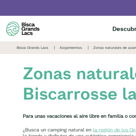
Skip
to
main
content
Descubr
Bisca Grands Lacs
Alojamientos
Zonas naturales de aca
Zonas natura
Biscarrosse l
Para unas vacaciones al aire libre en familia o c
¿Busca un camping natural en
la región de los G
la tienda y disfrutar de una auténtica experienci