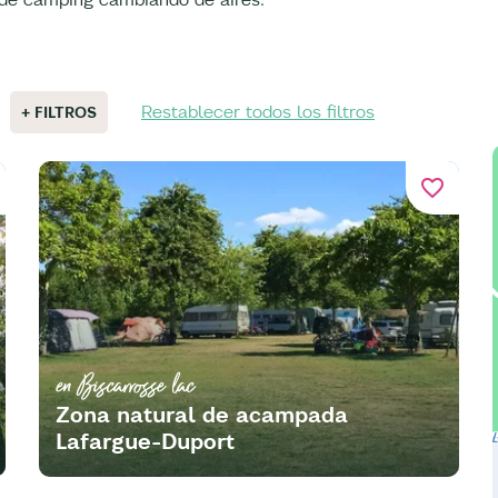
Restablecer todos los filtros
+ FILTROS
favorite_border
en Biscarrosse lac
Zona natural de acampada
Lafargue-Duport