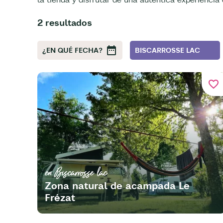
2 resultados
¿EN QUÉ FECHA?
BISCARROSSE LAC
favorite_border
en Biscarrosse lac
Zona natural de acampada Le
Frézat