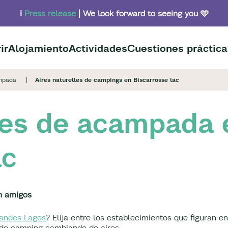
ℹ️
Press release
| We look forward to seeing you 🩵
ir
Alojamiento
Actividades
Cuestiones práctica
mpada
Aires naturelles de campings en Biscarrosse lac
les de acampada 
ac
on amigos
randes Lagos
? Elija entre los establecimientos que figuran en
a de camping cambiando de aires.