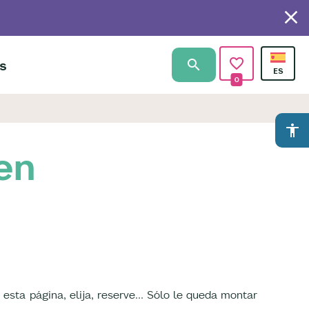
s
0
accessibility
en
 esta página, elija, reserve... Sólo le queda montar