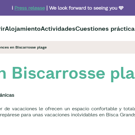
ℹ️
Press release
| We look forward to seeing you 🩵
ir
Alojamiento
Actividades
Cuestiones práctica
ences en Biscarrosse plage
n Biscarrosse pl
eánicas
ler de vacaciones le ofrecen un espacio confortable y to
prepárese para unas vacaciones inolvidables en Bisca Grands