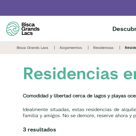
Skip
to
main
content
Descubr
Bisca Grands Lacs
Alojamientos
Residencias
Résid
Residencias e
Comodidad y libertad
cerca de lagos y playas oc
Idealmente situadas, estas residencias de alqui
familia y amigos. No se demore, reserve ahora y 
3 resultados