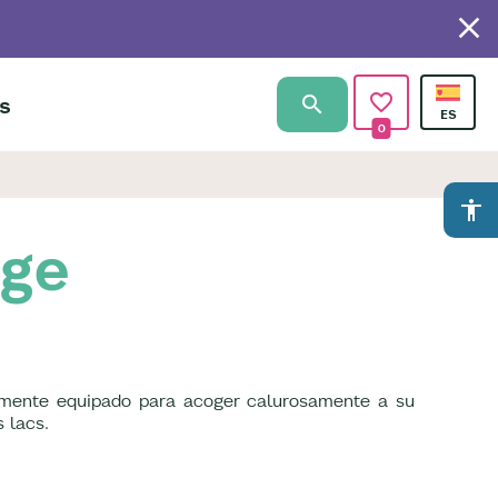
s
0
accessibility
age
talmente equipado para acoger calurosamente a su
 lacs.