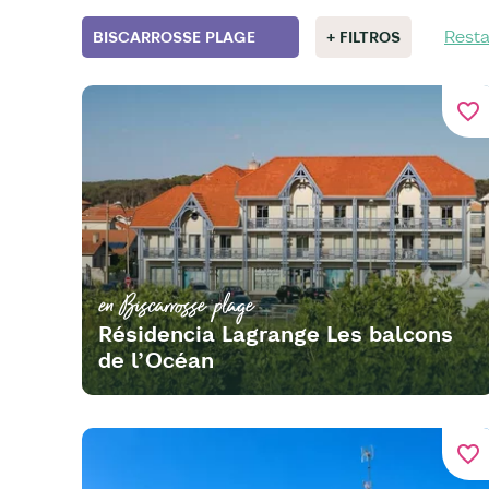
Resta
BISCARROSSE PLAGE
+ FILTROS
favorite_border
en Biscarrosse plage
Résidencia Lagrange Les balcons
de l’Océan
favorite_border