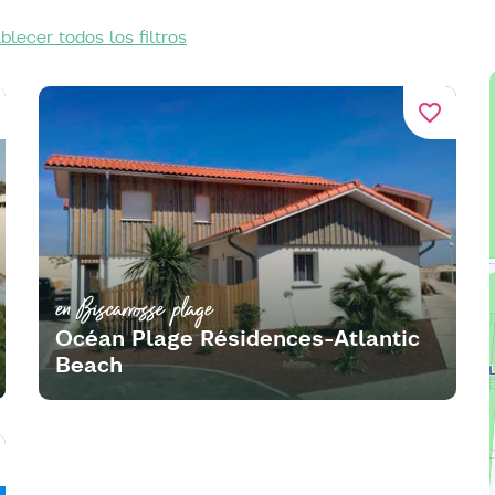
blecer todos los filtros
favorite_border
en Biscarrosse plage
Océan Plage Résidences-Atlantic
Beach