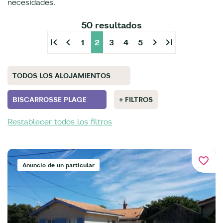
necesidades.
50 resultados
first_page
chevron_left
chevron_right
last_page
1
2
3
4
5
TODOS LOS ALOJAMIENTOS
BISCARROSSE PLAGE
+ FILTROS
Restablecer todos los filtros
favorite_border
Anuncio de un particular