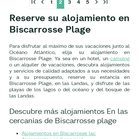
first_page
chevron_left
chevron_right
last_page
1
2
3
4
5
Reserve su alojamiento en
Biscarrosse Plage
Para disfrutar al máximo de sus vacaciones junto al
Océano Atlántico, elija su alojamiento en
Biscarrosse Plage. Ya sea en un hotel, un
camping
o un alquiler de vacaciones, descubra alojamientos
y servicios de calidad adaptados a sus necesidades
y a su presupuesto, reserve su estancia en
Biscarrosse Plage, en las Landas, y disfrute de las
playas de los lagos o del océano y del bosque de
las Landas.
Descubre más alojamientos En las
cercanías de Biscarrosse plage
Alojamientos en Biscarrosse lac