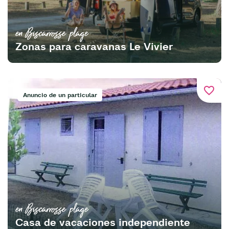
en Biscarrosse plage
Zonas para caravanas Le Vivier
favorite_border
Anuncio de un particular
en Biscarrosse plage
Casa de vacaciones independiente