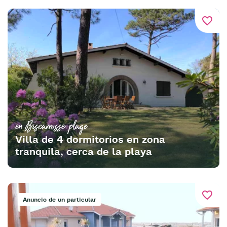
favorite_border
en Biscarrosse plage
Villa de 4 dormitorios en zona
tranquila, cerca de la playa
favorite_border
Anuncio de un particular