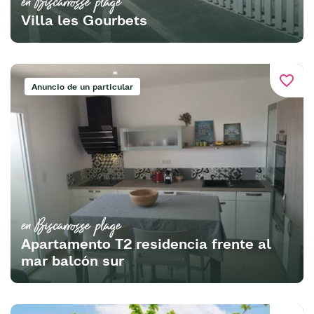
en Biscarrosse plage
Villa les Gourbets
favorite_border
Anuncio de un particular
en Biscarrosse plage
Apartamento T2 residencia frente al
mar balcón sur