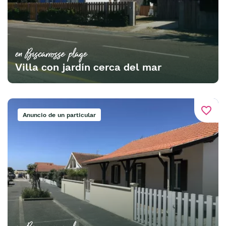
en Biscarrosse plage
Villa con jardín cerca del mar
favorite_border
Anuncio de un particular