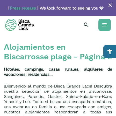
Skip
to
ℹ️
Press release
| We look forward to seeing you 🩵
main
content
menu
Alojamientos en
accessibility
Biscarrosse plage - Página 2
Hoteles, campings, casas rurales, alquileres de
vacaciones, residencias...
¡Bienvenido al mundo de Bisca Grands Lacs! Descubra
nuestra selección de alojamientos en Biscarrosse,
Sanguinet, Parentis, Gastes, Sainte-Eulalie-en-Born,
Ychoux y Luë. Tanto si busca una escapada romántica,
una aventura en familia o una escapada con amigos,
nuestros alojamientos responderán a todas sus