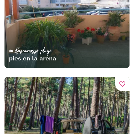
en Biscarrosse plage
pies en la arena
favorite_border