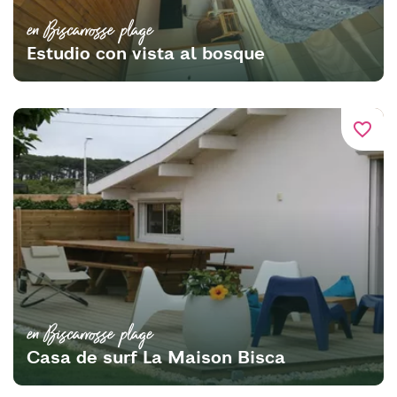
en Biscarrosse plage
Estudio con vista al bosque
favorite_border
en Biscarrosse plage
Casa de surf La Maison Bisca