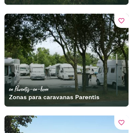
favorite_border
en Parentis-en-born
Zonas para caravanas Parentis
favorite_border