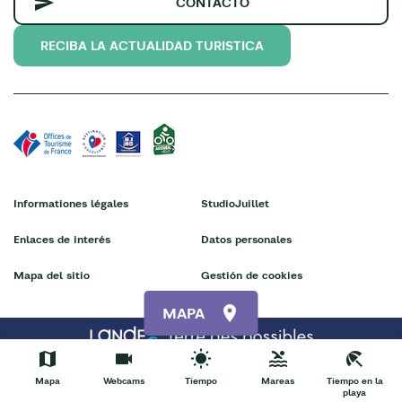
CONTACTO
RECIBA LA ACTUALIDAD TURISTICA
Informationes légales
StudioJuillet
Enlaces de interés
Datos personales
Mapa del sitio
Gestión de cookies
MAPA
Mapa
Webcams
Tiempo
Mareas
Tiempo en la
playa