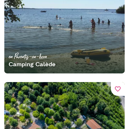
en Parentis-en-born
Camping Calède
favorite_border