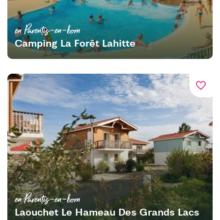
en Parentis-en-born
Camping La Forêt Lahitte
favorite_border
en Parentis-en-born
Laouchet Le Hameau Des Grands Lacs