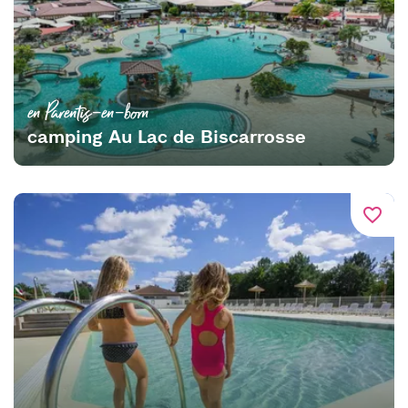
en Parentis-en-born
camping Au Lac de Biscarrosse
favorite_border