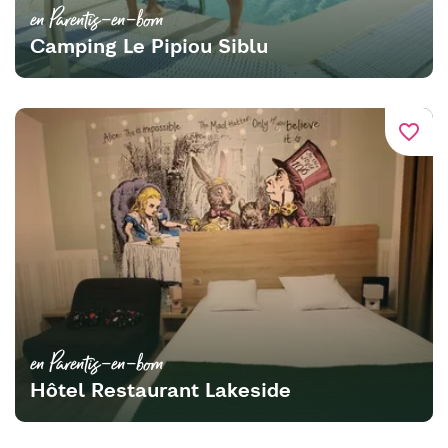
en Parentis-en-born
Camping Le Pipiou Siblu
favorite_border
en Parentis-en-born
Hôtel Restaurant Lakeside