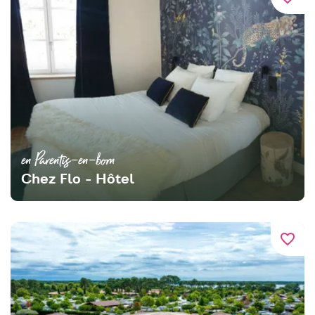
en Parentis-en-born
Chez Flo - Hôtel
favorite_border