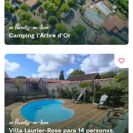
en Parentis-en-born
Camping l'Arbre d'Or
favorite_border
en Parentis-en-born
Villa Laurier-Rose para 14 personas.