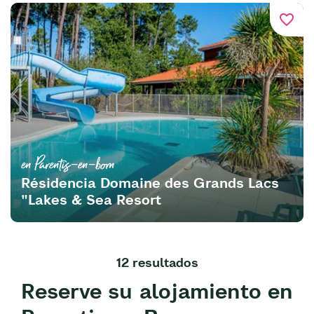
favorite_border
en Parentis-en-born
Résidencia Domaine des Grands Lacs
"Lakes & Sea Resort
12 resultados
Reserve su alojamiento en