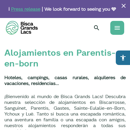
Skip
to
ℹ️
Press release
| We look forward to seeing you 🩵
main
content
menu
Alojamientos en Parentis-
accessibility
en-born
Hoteles, campings, casas rurales, alquileres de
vacaciones, residencias...
¡Bienvenido al mundo de Bisca Grands Lacs! Descubra
nuestra selección de alojamientos en Biscarrosse,
Sanguinet, Parentis, Gastes, Sainte-Eulalie-en-Born,
Ychoux y Luë. Tanto si busca una escapada romántica,
una aventura en familia o una escapada con amigos,
nuestros alojamientos responderán a todas sus