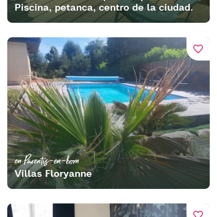
Piscina, petanca, centro de la ciudad.
favorite_border
en Parentis-en-born
Villas Floryanne
favorite_border