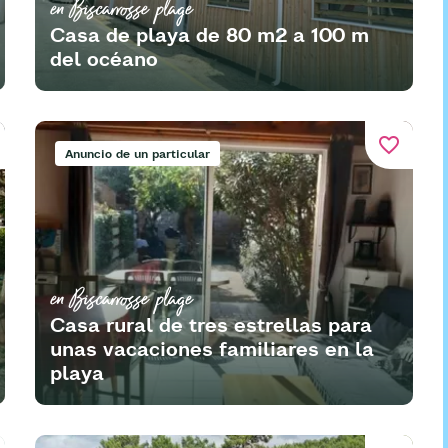
en Biscarrosse plage
Casa de playa de 80 m2 a 100 m
del océano
favorite_border
Anuncio de un particular
en Biscarrosse plage
Casa rural de tres estrellas para
unas vacaciones familiares en la
playa