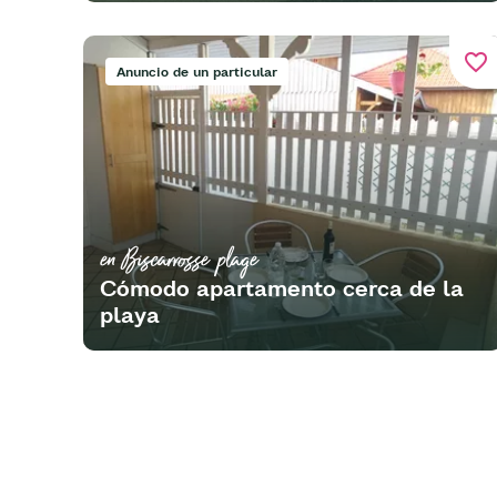
favorite_border
Anuncio de un particular
en Biscarrosse plage
Cómodo apartamento cerca de la
playa