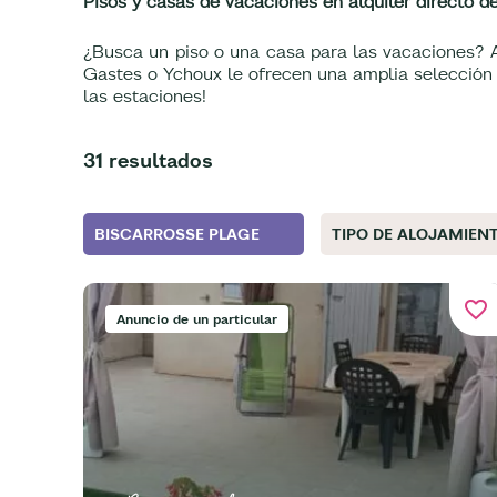
Pisos y casas de vacaciones en alquiler directo de
¿Busca un piso o una casa para las vacaciones? Al
Gastes o Ychoux le ofrecen una amplia selección d
las estaciones!
31 resultados
BISCARROSSE PLAGE
TIPO DE ALOJAMIEN
favorite_border
Anuncio de un particular