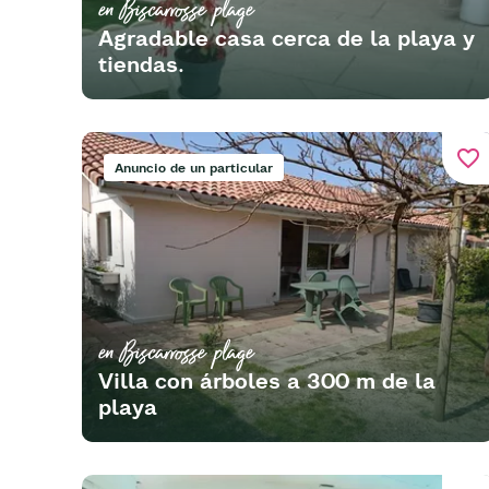
en Biscarrosse plage
Agradable casa cerca de la playa y
tiendas.
favorite_border
Anuncio de un particular
en Biscarrosse plage
Villa con árboles a 300 m de la
playa