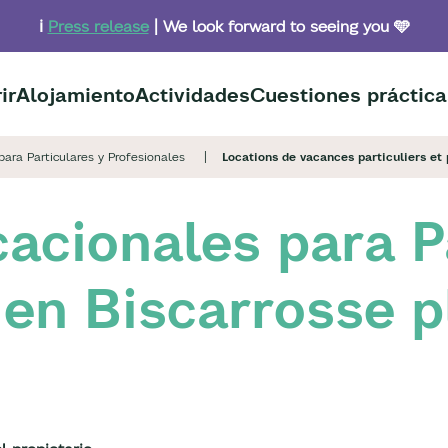
ℹ️
Press release
| We look forward to seeing you 🩵
ir
Alojamiento
Actividades
Cuestiones práctica
para Particulares y Profesionales
Locations de vacances particuliers et
cacionales para P
 en Biscarrosse p