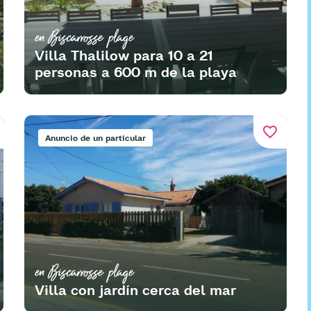
en Biscarrosse plage
Villa Thalilow para 10 a 21
personas a 600 m de la playa
favorite_border
Anuncio de un particular
en Biscarrosse plage
Villa con jardín cerca del mar