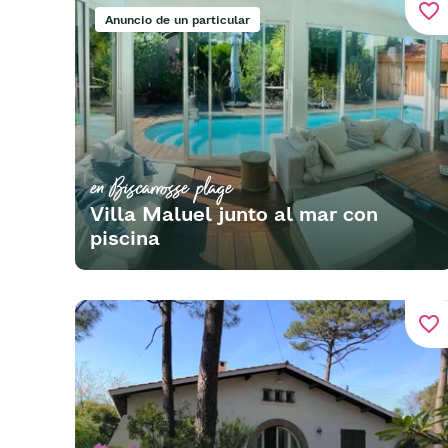
favorite_border
Anuncio de un particular
en Biscarrosse plage
Villa Maluel junto al mar con
piscina
favorite_border