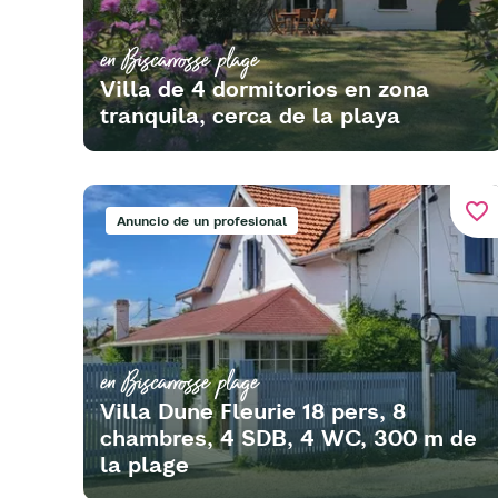
en Biscarrosse plage
Villa de 4 dormitorios en zona
tranquila, cerca de la playa
favorite_border
Anuncio de un profesional
en Biscarrosse plage
Villa Dune Fleurie 18 pers, 8
chambres, 4 SDB, 4 WC, 300 m de
la plage