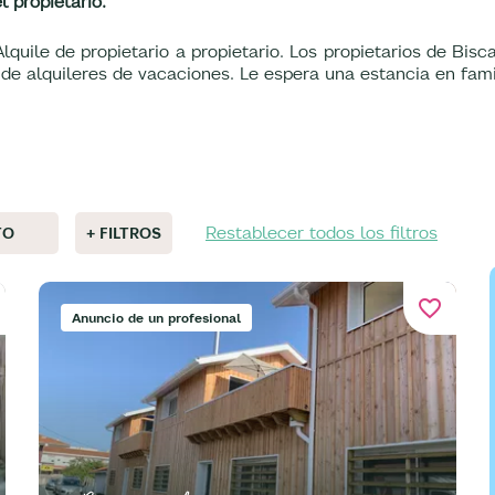
l propietario.
quile de propietario a propietario. Los propietarios de Bisca
e alquileres de vacaciones. Le espera una estancia en fami
Restablecer todos los filtros
TO
+ FILTROS
favorite_border
Anuncio de un profesional