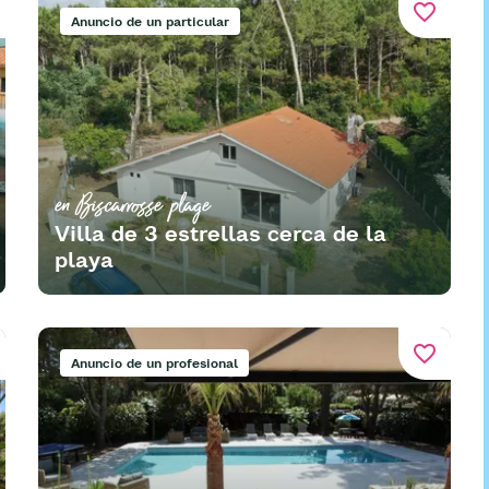
favorite_border
Anuncio de un particular
en Biscarrosse plage
Villa de 3 estrellas cerca de la
playa
favorite_border
Anuncio de un profesional