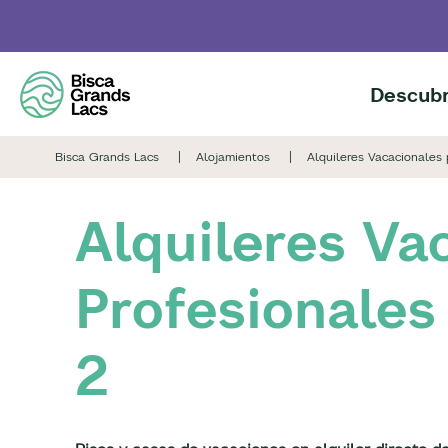
Skip
to
main
content
Descubr
Bisca Grands Lacs
Alojamientos
Alquileres Vacacionales 
Alquileres Va
Profesionales
2