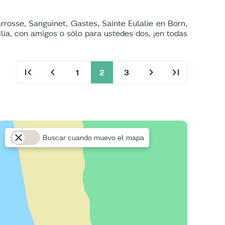
rrosse, Sanguinet, Gastes, Sainte Eulalie en Born,
lia, con amigos o sólo para ustedes dos, ¡en todas
first_page
chevron_left
chevron_right
last_page
1
2
3
Buscar cuando muevo el mapa