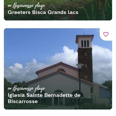
en Biscarrosse plage
Greeters Bisca Grands lacs
favorite_border
en Biscarrosse plage
Iglesia Sainte Bernadette de
Biscarrosse