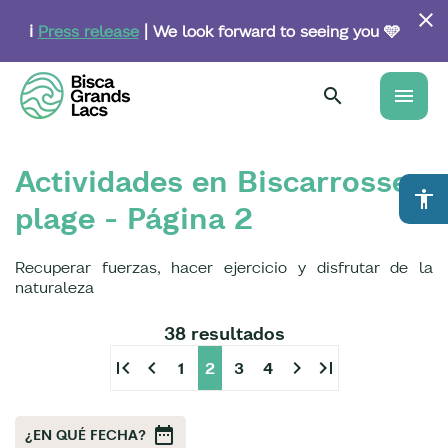
Skip
to
ℹ️
Press release
| We look forward to seeing you 🩵
main
content
menu
Actividades en Biscarrosse
accessibility
plage - Página 2
Recuperar fuerzas, hacer ejercicio y disfrutar de la
naturaleza
38 resultados
first_page
chevron_left
chevron_right
last_page
1
2
3
4
¿EN QUÉ FECHA?