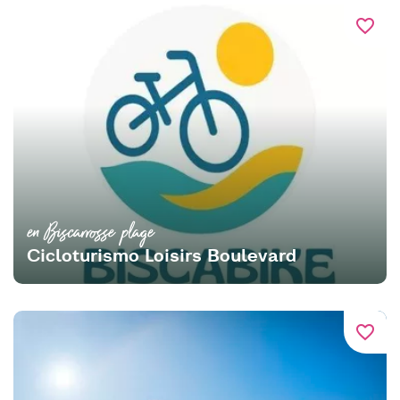
favorite_border
en Biscarrosse plage
Cicloturismo Loisirs Boulevard
favorite_border