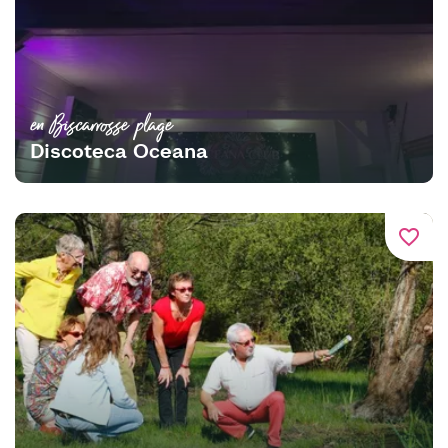
en Biscarrosse plage
Discoteca Oceana
favorite_border