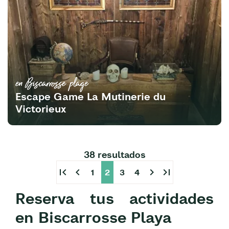
en Biscarrosse plage
Escape Game La Mutinerie du
Victorieux
38 resultados
first_page
chevron_left
chevron_right
last_page
1
2
3
4
Reserva tus actividades
en Biscarrosse Playa