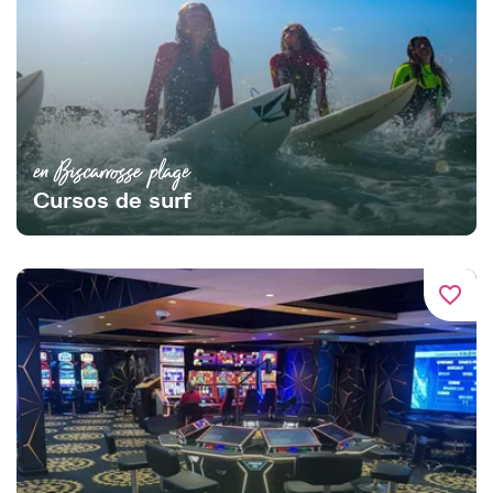
en Biscarrosse plage
Cursos de surf
favorite_border