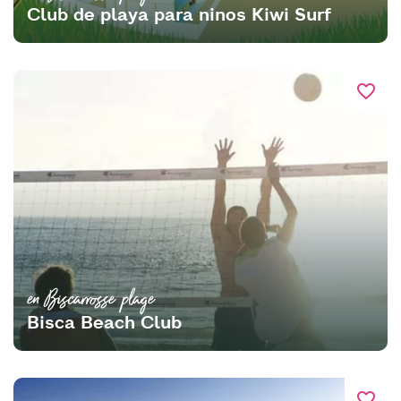
Club de playa para ninos Kiwi Surf
favorite_border
en Biscarrosse plage
Bisca Beach Club
favorite_border