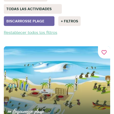
TODAS LAS ACTIVIDADES
BISCARROSSE PLAGE
+ FILTROS
Restablecer todos los filtros
favorite_border
en Biscarrosse plage