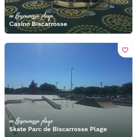
en Biscarrosse plage
Casino Biscarrosse
favorite_border
en Biscarrosse plage
Skate Parc de Biscarrosse Plage