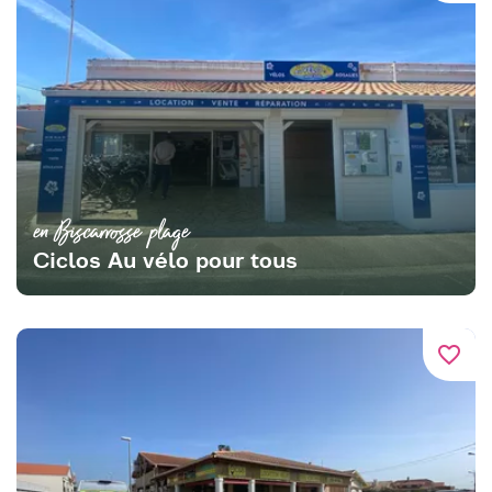
en Biscarrosse plage
Ciclos Au vélo pour tous
favorite_border