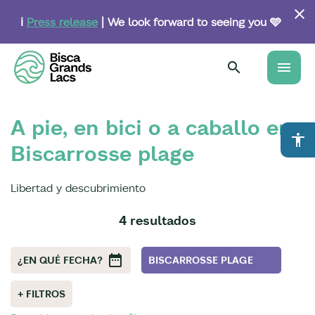
Skip
to
ℹ️
Press release
| We look forward to seeing you 🩵
main
content
menu
A pie, en bici o a caballo en
accessibility
Biscarrosse plage
Libertad y descubrimiento
4 resultados
¿EN QUÉ FECHA?
BISCARROSSE PLAGE
+ FILTROS