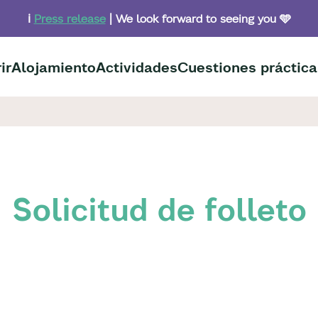
ℹ️
Press release
| We look forward to seeing you 🩵
ir
Alojamiento
Actividades
Cuestiones práctica
Solicitud de folleto