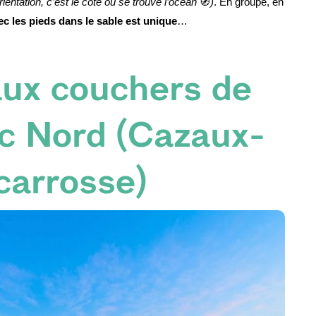
ientation, c’est le côté où se trouve l’océan 
🧭
)
. En groupe, en 
c les pieds dans le sable est unique
…
aux couchers de
Lac Nord (Cazaux-
carrosse)