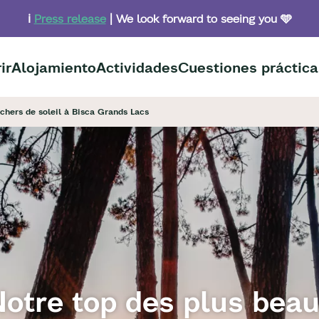
ℹ️
Press release
| We look forward to seeing you 🩵
ir
Alojamiento
Actividades
Cuestiones práctica
chers de soleil à Bisca Grands Lacs
otre top des plus bea