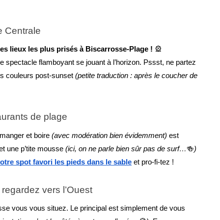
e Centrale
des lieux les plus prisés à Biscarrosse-Plage !
 🎡 
 spectacle flamboyant se jouant à l’horizon. Pssst, ne partez 
les couleurs post-sunset 
(petite traduction : après le coucher de 
aurants de plage
 manger et boire 
(avec modération bien évidemment) 
est 
et une p’tite mousse 
(ici, on ne parle bien sûr pas de surf…
🍻
)
otre spot favori les pieds dans le sable
 et pro-fi-tez !
s regardez vers l’Ouest
sse vous vous situez. Le principal est simplement de vous 