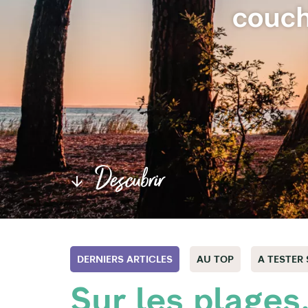
couch
Descubrir
DERNIERS ARTICLES
AU TOP
A TESTER
Sur les plages,