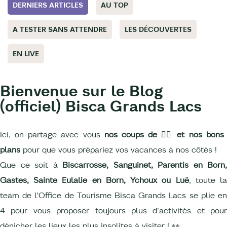
DERNIERS ARTICLES
AU TOP
A TESTER SANS ATTENDRE
LES DÉCOUVERTES
EN LIVE
Bienvenue sur le Blog
(officiel) Bisca Grands Lacs
Ici, on partage avec vous
nos coups de
❤️‍🔥
et nos bons
plans
pour que vous prépariez vos vacances à nos côtés !
Que ce soit à
Biscarrosse, Sanguinet, Parentis en Born,
Gastes, Sainte Eulalie en Born, Ychoux ou Luë
, toute l
team de l'Office de Tourisme Bisca Grands Lacs se plie en
4 pour vous proposer toujours plus d'activités et pour
dénicher les lieux les plus insolites à visiter ! 👀