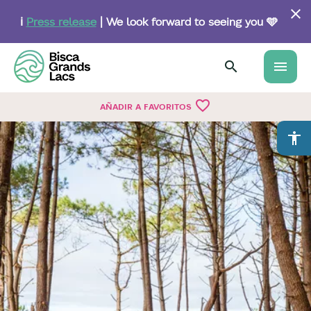
Skip
to
ℹ️
Press release
| We look forward to seeing you 🩵
main
content
menu
favorite_border
AÑADIR A FAVORITOS
accessibility