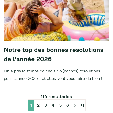
Notre top des bonnes résolutions
de l'année 2026
On a pris le temps de choisir 5 (bonnes) résolutions
pour l'année 2025... et elles vont vous faire du bien !
115 resultados
chevron_right
last_page
1
2
3
4
5
6