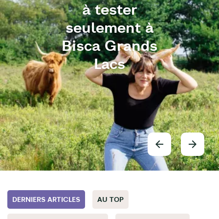
à tester
seulement à
Bisca Grands
Lacs
DERNIERS ARTICLES
AU TOP