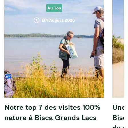
Au Top
El4 August 2026
Notre top 7 des visites 100%
Une 
nature à Bisca Grands Lacs
Bisc
du s