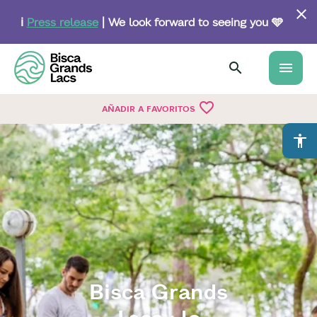
Skip
to
ℹ️
Press release
| We look forward to seeing you 🩵
main
content
menu
favorite_border
AÑADIR A FAVORITOS
accessibility
Bisca Grands