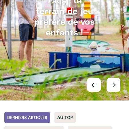
Lacs : le
terrain de jeu
préféré de vos
enfants !
DERNIERS ARTICLES
AU TOP