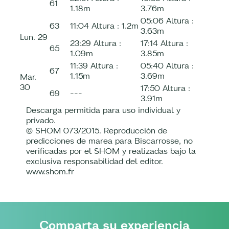
61
1.18m
3.76m
05:06
Altura :
63
11:04
Altura :
1.2m
3.63m
Lun.
29
23:29
Altura :
17:14
Altura :
65
1.09m
3.85m
11:39
Altura :
05:40
Altura :
67
1.15m
3.69m
Mar.
30
17:50
Altura :
69
---
3.91m
Descarga permitida para uso individual y
privado.
© SHOM 073/2015. Reproducción de
predicciones de marea para Biscarrosse, no
verificadas por el SHOM y realizadas bajo la
exclusiva responsabilidad del editor.
www.shom.fr
Comparta su experiencia