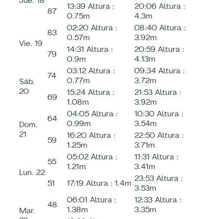
Jue.
18
13:39
Altura :
20:06
Altura :
87
0.75m
4.3m
02:20
Altura :
08:40
Altura :
83
0.57m
3.92m
Vie.
19
14:31
Altura :
20:59
Altura :
79
0.9m
4.13m
03:12
Altura :
09:34
Altura :
74
0.77m
3.72m
Sáb.
20
15:24
Altura :
21:53
Altura :
69
1.08m
3.92m
04:05
Altura :
10:30
Altura :
64
0.99m
3.54m
Dom.
21
16:20
Altura :
22:50
Altura :
59
1.25m
3.71m
05:02
Altura :
11:31
Altura :
55
1.21m
3.41m
Lun.
22
23:53
Altura :
51
17:19
Altura :
1.4m
3.53m
06:01
Altura :
12:33
Altura :
48
1.38m
3.35m
Mar.