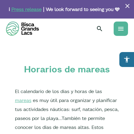
Skip
to
ℹ️
Press release
| We look forward to seeing you 🩵
main
content
menu
accessibility
Horarios de mareas
El calendario de los días y horas de las
mareas
es muy útil para organizar y planificar
tus actividades náuticas: surf, natación, pesca,
paseos por la playa...También te permite
conocer los días de mareas altas. Estos