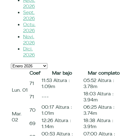
Agos.
2026
Sept.
2026
Octu.
2026
Novi.
2026
Dici.
2026
Coef
Mar bajo
Mar completo
11:53
Altura :
05:52
Altura :
71
1.09m
3.78m
Lun.
01
18:03
Altura :
71
---
3.94m
00:17
Altura :
06:25
Altura :
70
1.01m
3.74m
Mar.
02
12:26
Altura :
18:38
Altura :
69
1.14m
3.91m
00:53
Altura :
07:00
Altura :