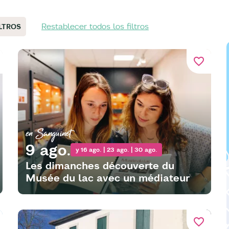
Restablecer todos los filtros
ILTROS
favorite_border
en Sanguinet
9 ago.
y 16 ago. | 23 ago. | 30 ago.
Les dimanches découverte du
Musée du lac avec un médiateur
favorite_border