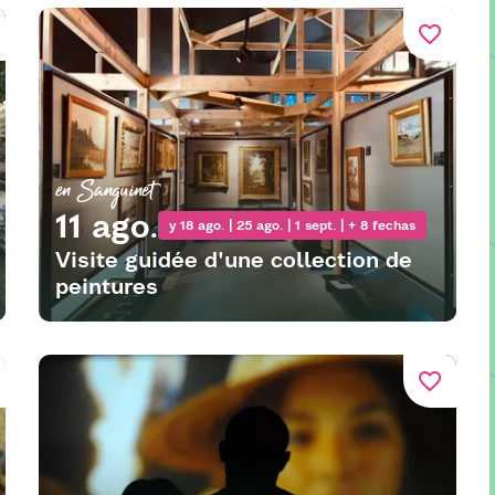
favorite_border
en Sanguinet
11 ago.
y 18 ago. | 25 ago. | 1 sept. | + 8 fechas
Visite guidée d'une collection de
peintures
favorite_border