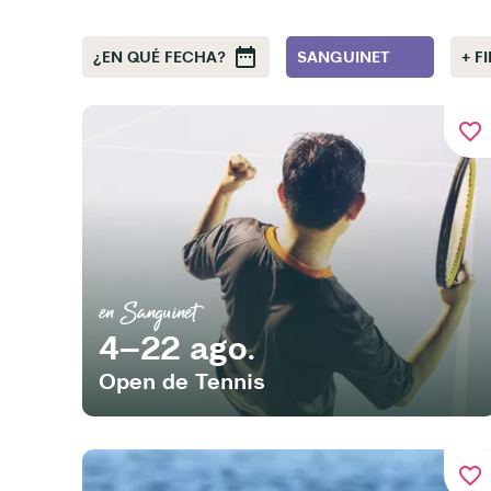
¿EN QUÉ FECHA?
SANGUINET
+ F
favorite_border
en Sanguinet
4–22 ago.
Open de Tennis
favorite_border