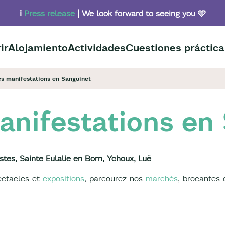
ℹ️
Press release
| We look forward to seeing you 🩵
ir
Alojamiento
Actividades
Cuestiones práctica
s manifestations en Sanguinet
nifestations en
stes, Sainte Eulalie en Born, Ychoux, Luë
pectacles et
expositions
, parcourez nos
marchés
, brocantes 