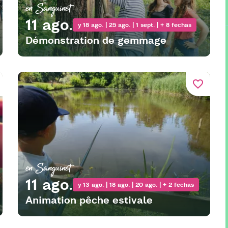
en Sanguinet
11 ago.
y 18 ago. | 25 ago. | 1 sept. | + 8 fechas
Démonstration de gemmage
favorite_border
en Sanguinet
11 ago.
y 13 ago. | 18 ago. | 20 ago. | + 2 fechas
Animation pêche estivale