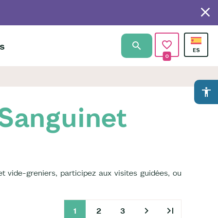
s
0
accessibility
 Sanguinet
et vide-greniers, participez aux visites guidées, ou
chevron_right
last_page
1
2
3