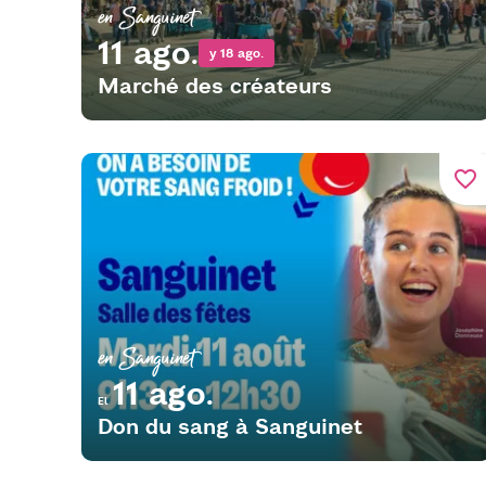
en Sanguinet
11 ago.
y 18 ago.
Marché des créateurs
favorite_border
en Sanguinet
11 ago.
El
Don du sang à Sanguinet