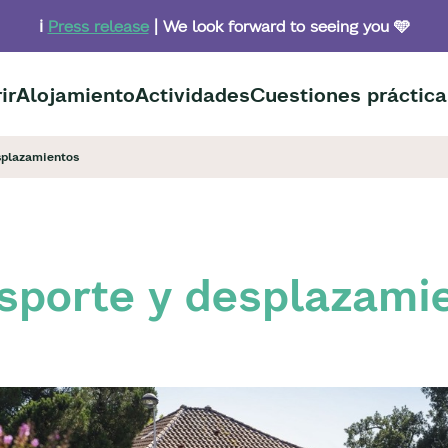
ℹ️
Press release
| We look forward to seeing you 🩵
ir
Alojamiento
Actividades
Cuestiones práctica
splazamientos
sporte y desplazami