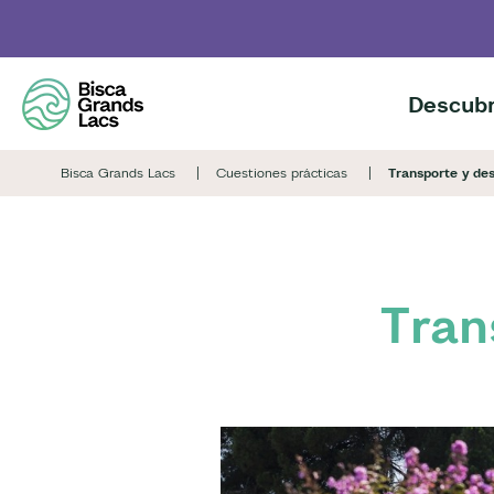
Skip
to
main
content
Descubr
Bisca Grands Lacs
Cuestiones prácticas
Transporte y de
Tran