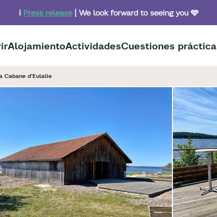
ℹ️
Press release
| We look forward to seeing you 🩵
ir
Alojamiento
Actividades
Cuestiones práctica
a Cabane d'Eulalie