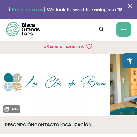
Skip
to
ℹ️
Press release
| We look forward to seeing you 🩵
main
content
menu
favorite_border
AÑADIR A FAVORITOS
accessibility
1
/
10
DESCRIPCIÓN
CONTACTO
LOCALIZACÍON