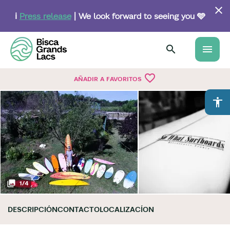
Skip
to
ℹ️
Press release
| We look forward to seeing you 🩵
main
content
menu
favorite_border
AÑADIR A FAVORITOS
accessibility
1
/
4
DESCRIPCIÓN
CONTACTO
LOCALIZACÍON