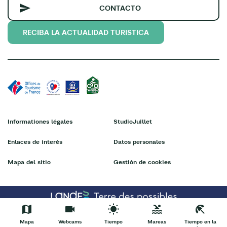
CONTACTO
RECIBA LA ACTUALIDAD TURISTICA
Informationes légales
StudioJuillet
Enlaces de interés
Datos personales
Mapa del sitio
Gestión de cookies
Mapa
Webcams
Tiempo
Mareas
Tiempo en la