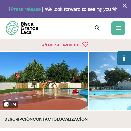
Skip
to
ℹ️
Press release
| We look forward to seeing you 🩵
main
content
menu
favorite_border
AÑADIR A FAVORITOS
accessibility
1
/
4
DESCRIPCIÓN
CONTACTO
LOCALIZACÍON