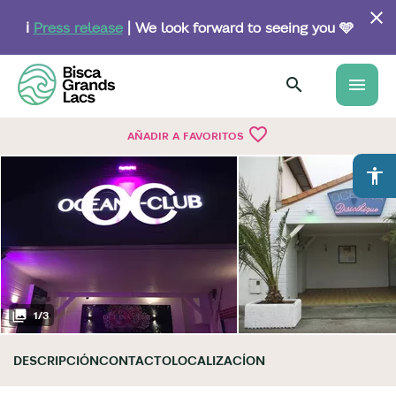
Skip
to
ℹ️
Press release
| We look forward to seeing you 🩵
main
content
menu
favorite_border
AÑADIR A FAVORITOS
accessibility
1
/
3
DESCRIPCIÓN
CONTACTO
LOCALIZACÍON