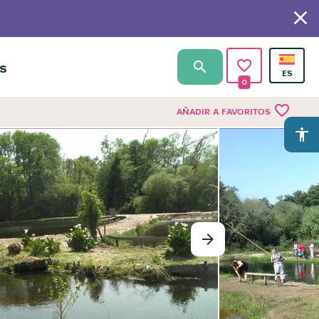
s
0
favorite_border
AÑADIR A FAVORITOS
accessibility