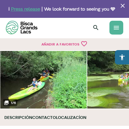
Skip
to
ℹ️
Press release
| We look forward to seeing you 🩵
main
content
menu
favorite_border
AÑADIR A FAVORITOS
accessibility
1
/
6
DESCRIPCIÓN
CONTACTO
LOCALIZACÍON