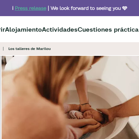
ℹ️
Press release
| We look forward to seeing you 🩵
ir
Alojamiento
Actividades
Cuestiones práctica
Los talleres de Marilou