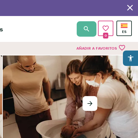
s
0
favorite_border
AÑADIR A FAVORITOS
accessibility