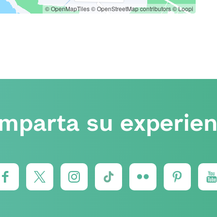
© OpenMapTiles
© OpenStreetMap contributors
© Loopi
mparta su experien