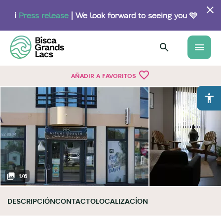
Skip
to
ℹ️
Press release
| We look forward to seeing you 🩵
main
content
menu
favorite_border
AÑADIR A FAVORITOS
accessibility
1
/
6
DESCRIPCIÓN
CONTACTO
LOCALIZACÍON