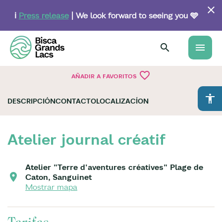
Skip
to
ℹ️
Press release
| We look forward to seeing you 🩵
main
content
menu
favorite_border
AÑADIR A FAVORITOS
accessibility
DESCRIPCIÓN
CONTACTO
LOCALIZACÍON
Atelier journal créatif
Atelier "Terre d'aventures créatives" Plage de
Caton, Sanguinet
Mostrar mapa