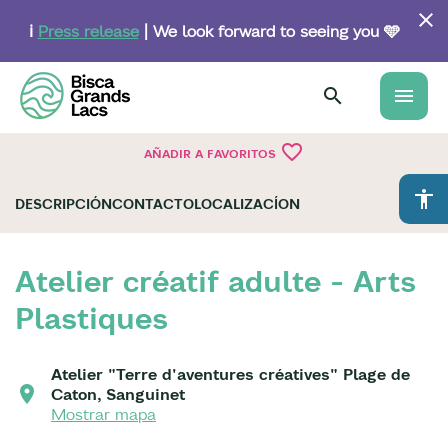
Skip
to
ℹ️
Press release
| We look forward to seeing you 🩵
main
content
menu
favorite_border
AÑADIR A FAVORITOS
accessibility
DESCRIPCIÓN
CONTACTO
LOCALIZACÍON
Atelier créatif adulte - Arts
Plastiques
Atelier "Terre d'aventures créatives" Plage de
Caton, Sanguinet
Mostrar mapa