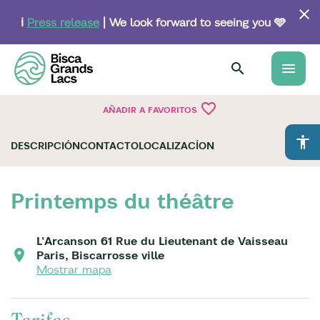
Skip
to
ℹ️
Press release
| We look forward to seeing you 🩵
main
content
menu
favorite_border
AÑADIR A FAVORITOS
accessibility
DESCRIPCIÓN
CONTACTO
LOCALIZACÍON
Printemps du théâtre
L'Arcanson 61 Rue du Lieutenant de Vaisseau
Paris, Biscarrosse ville
Mostrar mapa