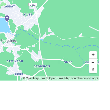
© OpenMapTiles
© OpenStreetMap contributors
© Loopi