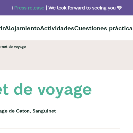
ℹ️
Press release
| We look forward to seeing you 🩵
ir
Alojamiento
Actividades
Cuestiones práctica
arnet de voyage
et de voyage
lage de Caton, Sanguinet