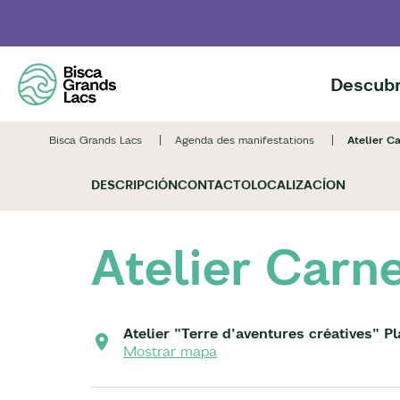
Skip
to
main
content
Descubr
Bisca Grands Lacs
Agenda des manifestations
Atelier C
DESCRIPCIÓN
CONTACTO
LOCALIZACÍON
Atelier Carn
Atelier "Terre d'aventures créatives" P
Mostrar mapa