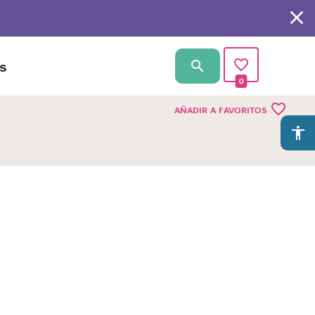
s
0
favorite_border
AÑADIR A FAVORITOS
accessibility