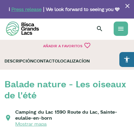
Skip
to
ℹ️
Press release
| We look forward to seeing you 🩵
main
content
menu
favorite_border
AÑADIR A FAVORITOS
accessibility
DESCRIPCIÓN
CONTACTO
LOCALIZACÍON
Balade nature - Les oiseaux
de l'été
Camping du Lac 1590 Route du Lac, Sainte-
eulalie-en-born
Mostrar mapa