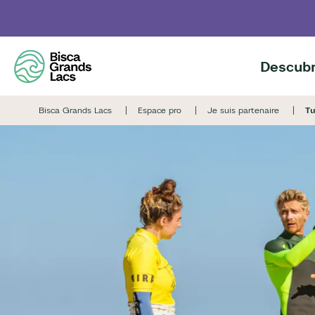
Skip
to
main
content
Descubr
Bisca Grands Lacs
Espace pro
Je suis partenaire
Tu