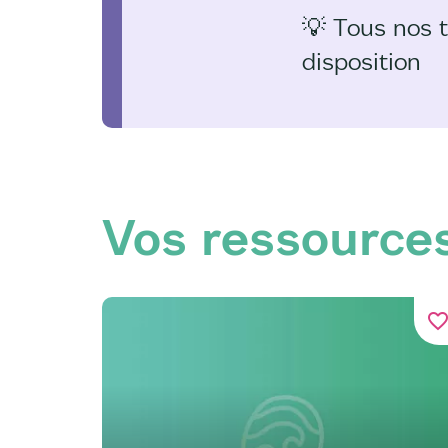
💡 Tous nos t
disposition
Vos ressources 
favorite_bord