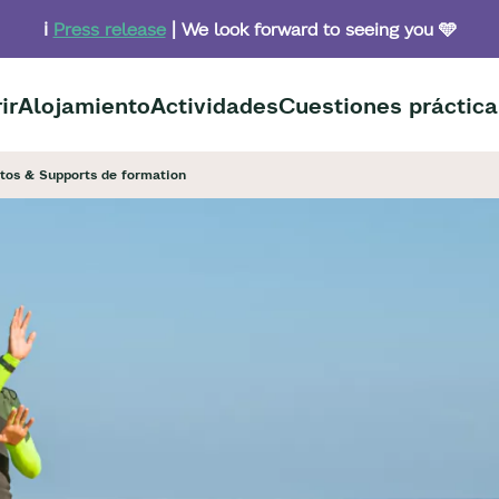
ℹ️
Press release
| We look forward to seeing you 🩵
ir
Alojamiento
Actividades
Cuestiones práctica
tos & Supports de formation