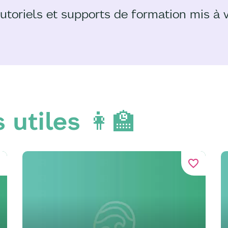
utoriels et supports de formation mis à 
utiles 👩‍🏫
er
favorite_border