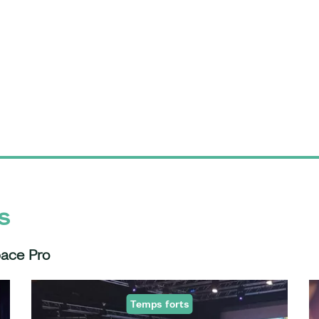
s
pace Pro
Temps forts