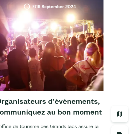
El16 September 2024
rganisateurs d'évènements,
Chiffr
communiquez au bon moment
d'acti
'office de tourisme des Grands lacs assure la
L'office 