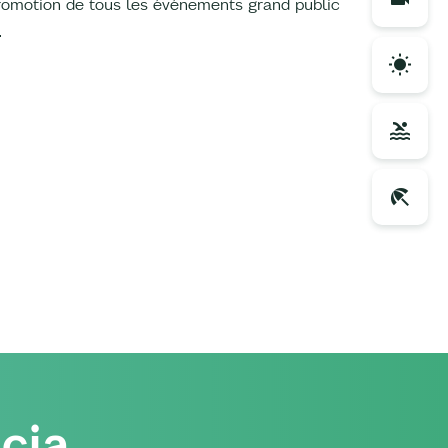
romotion de tous les événements grand public
rapport d'

cia