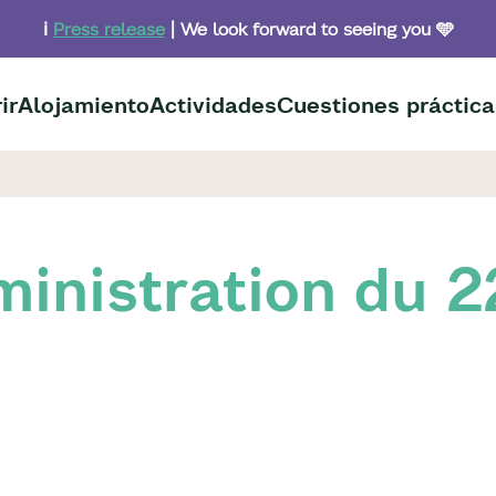
ℹ️
Press release
| We look forward to seeing you 🩵
ir
Alojamiento
Actividades
Cuestiones práctica
ministration du 