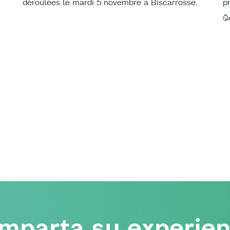
déroulées le mardi 5 novembre à Biscarrosse.
p

mparta su experien